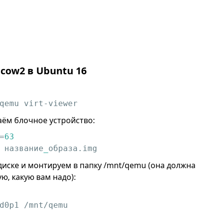
cow2 в Ubuntu 16
qemu virt-viewer
аём блочное устройство:
=
63
 название
_
образа.img
иске и монтируем в папку /mnt/qemu (она должна
ю, какую вам надо):
d0p1 /mnt/qemu