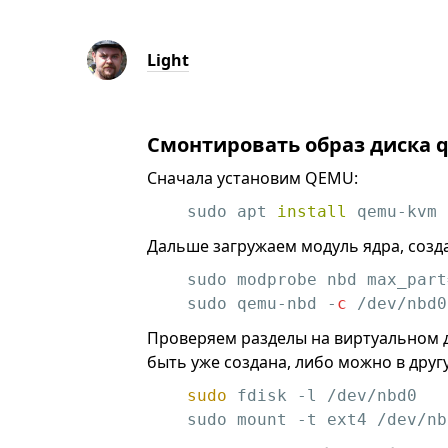
Light
Смонтировать образ диска q
Сначала установим QEMU:
sudo apt 
install
 qemu-kvm 
Дальше загружаем модуль ядра, созд
sudo modprobe nbd max_part
sudo qemu-nbd -
c
 /dev/nbd0
Проверяем разделы на виртуальном д
быть уже создана, либо можно в другу
sudo
 fdisk -l /dev/nbd0

sudo mount -t ext4 /dev/nb