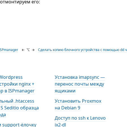
отмонтируем его:
 ISPmanager
←
⌥
→
Сделать копию блочного устройства с помощью dd ч
Wordpress
Установка imapsync —
стройки nginx +
перенос почты между
p в ISPmanager
ящиками
ьный .htaccess
Установить Proxmox
S Seditio образца
на Debian 9
ода
Доступ по ssh к Lenovo
 support-ёлочку
ix2-dl